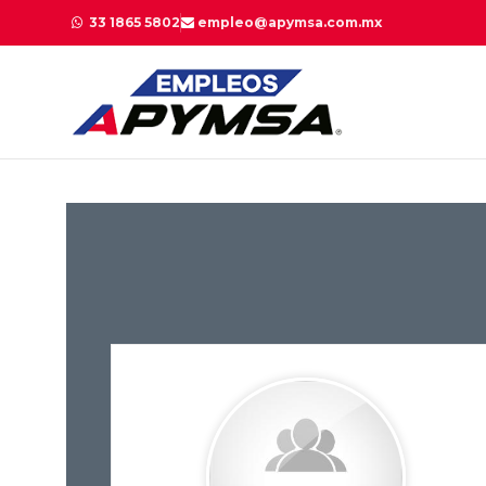
33 1865 5802
empleo@apymsa.com.mx