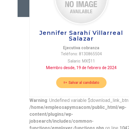
Jennifer Sarahí Villarreal
Salazar
Ejecutiva cobranza
Teléfono: 8130865504
Salario: MX$11
Miembro desde, 19 de febrero de 2024
Salvar al candidato
Warning
: Undefined variable $download_link_btn 
/home/empleosapymsacom/public_html/wp-
content/plugins/wp-
jobsearch/includes/common-
functions/employer-functions.php
on line
104