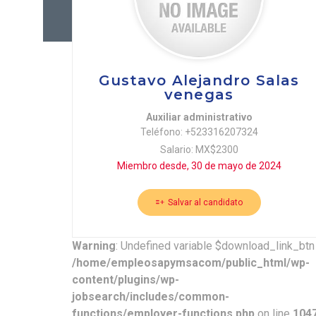
Gustavo Alejandro Salas
venegas
Auxiliar administrativo
Teléfono: +523316207324
Salario: MX$2300
Miembro desde, 30 de mayo de 2024
Salvar al candidato
Warning
: Undefined variable $download_link_btn 
/home/empleosapymsacom/public_html/wp-
content/plugins/wp-
jobsearch/includes/common-
functions/employer-functions.php
on line
104